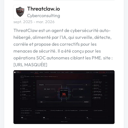
Threatclaw.io
Cyberconsulting
sept. 2025 - mar. 2026
ThreatClaw est un agent de cybersécurité auto-
hébergé, alimenté par l'IA, qui surveille, détecte,
corréle et propose des correctifs pour les
menaces de sécurité. Il a été conçu pour les
opérations SOC autonomes ciblant les PME. site :
[URL MASQUÉE]