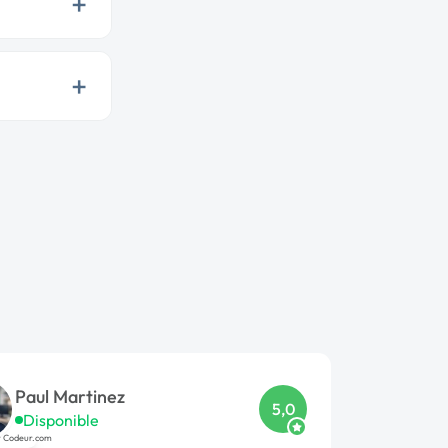
+
+
Paul Martinez
5,0
Disponible