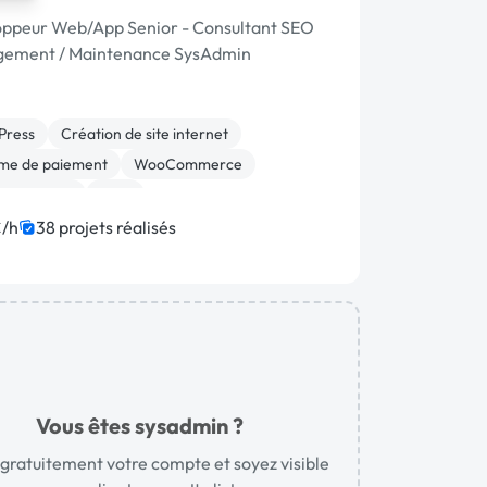
ppeur Web/App Senior - Consultant SEO
ement / Maintenance SysAdmin
Press
Création de site internet
me de paiement
WooCommerce
on site web
CMS
ion ou refonte de site
SEO / GEO
PHP
/h
38 projets réalisés
E-commerce
Vous êtes sysadmin ?
gratuitement votre compte et soyez visible