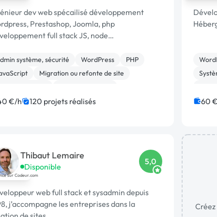
génieur dev web spécailisé développement
Dévelo
rdpress, Prestashop, Joomla, php
Héberg
veloppement full stack JS, node
pping/extraction données web
veloppement chat temp réel : [URL MASQUÉE],
dmin système, sécurité
WordPress
PHP
Word
brtc
avaScript
Migration ou refonte de site
Systè
ase de données
CSS, HTML, XML
Gesti
réation de site internet
Joomla
Migrat
40 €/h
120 projets réalisés
60 €
ystème de paiement
Site 
Thibaut Lemaire
5,0
Disponible
eloppeur web full stack et sysadmin depuis
8, j’accompagne les entreprises dans la
Créez 
ation de sites …