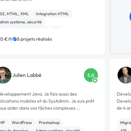
SS, HTML, XML
Integration HTML
dmin système, sécurité
éveloppement spécifique
API
ase de données
Front-end
JavaScript
85 €/h
8 projets réalisés
ySQL
PHP
Julien Labbé
5,0
éveloppement Java. Je fais aussi des
Dévelo
lications mobiles et du SysAdmin. Je suis prêt
Develo
vous aider dans vos tâches complexes …
de 4 a
secteu
HP
WordPress
Prestashop
Migrat
ase de données
Admin système, sécurité
API