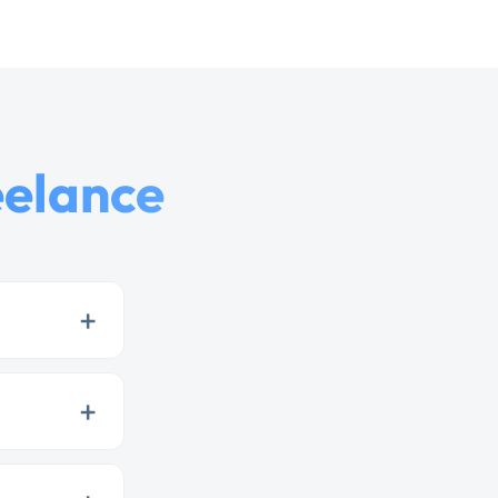
eelance
+
+