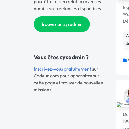
pour être mis en relation avec les
In
nombreux freelances disponibles.
Wo
Dé
Trouver un sysadmin
Scra
Dé
A
we
J
B
Vous êtes sysadmin ?
C
S
Inscrivez-vous gratuitement
sur
Codeur.com pour apparaître sur
cette page et trouver de nouvelles
missions.
Dév
199
cré