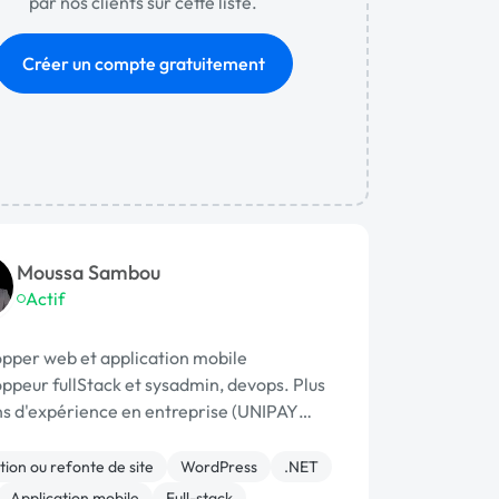
par nos clients sur cette liste.
Créer un compte gratuitement
Moussa Sambou
Actif
pper web et application mobile
ppeur fullStack et sysadmin, devops. Plus
ns d'expérience en entreprise (UNIPAY
r …
ion ou refonte de site
WordPress
.NET
Application mobile
Full-stack