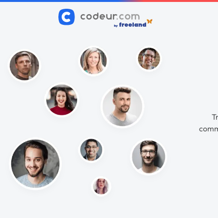
T
commu