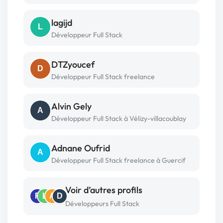
lagijd
L
Développeur Full Stack
DTZyoucef
D
Développeur Full Stack freelance
Alvin Gely
A
Développeur Full Stack à Vélizy-villacoublay
Adnane Oufrid
A
Développeur Full Stack freelance à Guercif
Voir d’autres profils
F
L
A
D
Développeurs Full Stack