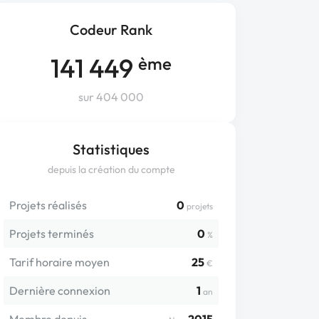
Codeur Rank
141 449
ème
sur 404 000
Statistiques
depuis la création du compte
Projets réalisés
0
projets
Projets terminés
0
%
Tarif horaire moyen
25
€
Dernière connexion
1
an