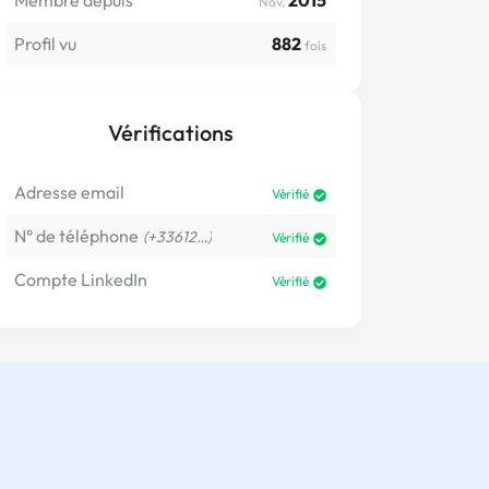
Membre depuis
2015
Nov.
Profil vu
882
fois
Vérifications
Adresse email
Vérifié
N° de téléphone
(+33612…)
Vérifié
Compte LinkedIn
Vérifié