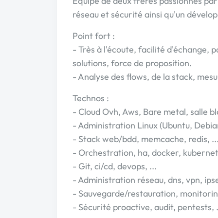
Équipe de deux frères passionnés par
réseau et sécurité ainsi qu'un dévelo
Point fort :
- Très à l'écoute, facilité d'échange,
solutions, force de proposition.
- Analyse des flows, de la stack, mesur
Technos :
- Cloud Ovh, Aws, Bare metal, salle bl
- Administration Linux (Ubuntu, Debia
- Stack web/bdd, memcache, redis, ..
- Orchestration, ha, docker, kubernete
- Git, ci/cd, devops, ...
- Administration réseau, dns, vpn, ipsec
- Sauvegarde/restauration, monitoring
- Sécurité proactive, audit, pentests, .