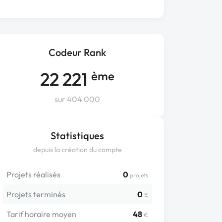
Codeur Rank
22 221
ème
sur 404 000
Statistiques
depuis la création du compte
Projets réalisés
0
projets
Projets terminés
0
%
Tarif horaire moyen
48
€