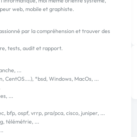
 l'informatique, moi même orienté système,
ppeur web, mobile et graphiste.
 passionné par la compréhension et trouver des
e, tests, audit et rapport.
anche, ...
n, CentOS....), *bsd, Windows, MacOs, ...
.
s, ...
, bfp, ospf, vrrp, pra/pca, cisco, juniper, ...
, télémétrie, ...
..