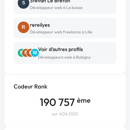
Stevan Le Breton
S
Développeur web à La buisse
rereilyes
R
Développeur web freelance à Lille
Voir d’autres profils
R
N
E
W
Développeurs web à Bobigny
Codeur Rank
190 757
ème
sur 404 000