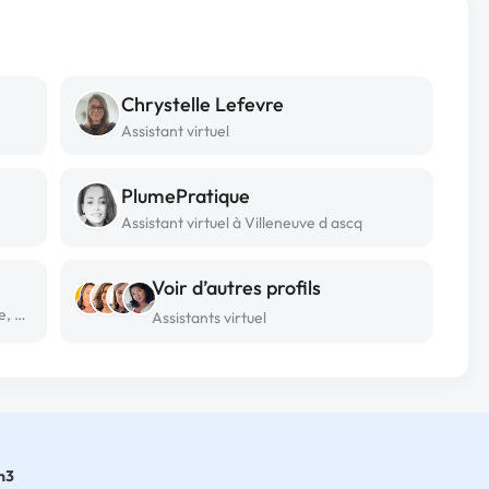
Chrystelle Lefevre
Assistant virtuel
PlumePratique
Assistant virtuel à Villeneuve d ascq
Voir d’autres profils
Assistant virtuel freelance à Tananarive, antananarivo
Assistants virtuel
n3