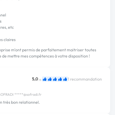
nnel
s
res, etc
s claires
eprise m'ont permis de parfaitement maitriser toutes
ie de mettre mes compétences à votre disposition !
5,0
1 recommandation
/5
e SOFRADI
*****@sofradi.fr
n très bon relationnel.