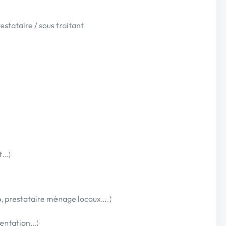
stataire / sous traitant
t…)
o, prestataire ménage locaux….)
sentation…)