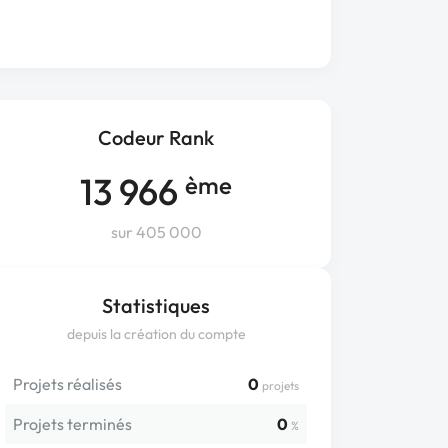
Codeur Rank
13 966
ème
sur 405 000
Statistiques
depuis la création du compte
Projets réalisés
0
projets
Projets terminés
0
%