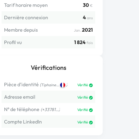
Tarif horaire moyen
30
€
Dernière connexion
4
ans
Membre depuis
2021
Jan.
Profil vu
1 824
fois
Vérifications
Pièce d’identité
(
)
Tiphaine…
Vérifié
Adresse email
Vérifié
N° de téléphone
(+33781…)
Vérifié
Compte LinkedIn
Vérifié