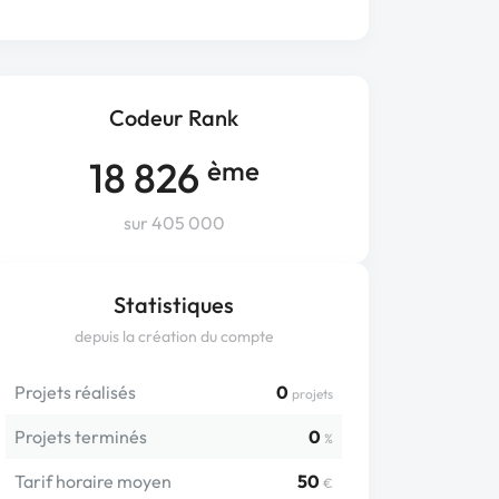
Codeur Rank
18 826
ème
sur 405 000
Statistiques
depuis la création du compte
Projets réalisés
0
projets
Projets terminés
0
%
Tarif horaire moyen
50
€