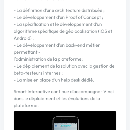
- La définition d’une architecture distribuée ;
- Le développement d’un Proof of Concept ;
- La spécification et le développement d’un
algorithme spécifique de géolocalisation (iOS et
Android) ;
- Le développement d’un back-end métier
permettant -
l’administration de la plateforme;
- Le déploiement de la solution avec la gestion de
beta-testeurs internes ;
- La mise en place d’un help desk dédié.
Smart Interactive continue d’accompagner Vinci
dans le déploiement et les évolutions de la
plateforme.