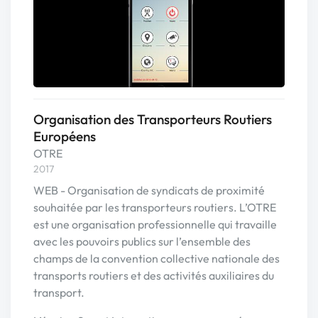
Organisation des Transporteurs Routiers
Européens
OTRE
2017
WEB - Organisation de syndicats de proximité
souhaitée par les transporteurs routiers. L’OTRE
est une organisation professionnelle qui travaille
avec les pouvoirs publics sur l’ensemble des
champs de la convention collective nationale des
transports routiers et des activités auxiliaires du
transport.