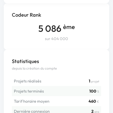
Codeur Rank
5 086
ème
sur 404 000
Statistiques
depuis la création du compte
Projets réalisés
1
projet
Projets terminés
100
%
Tarif horaire moyen
460
€
Dernière connexion
2
ans