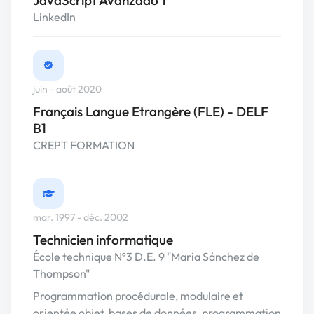
LinkedIn
juin - août 2020
Français Langue Etrangère (FLE) - DELF
B1
CREPT FORMATION
mar. 1997 - déc. 2002
Technicien informatique
École technique Nº3 D.E. 9 "María Sánchez de
Thompson"
Programmation procédurale, modulaire et
orientée objet, bases de données, programmation