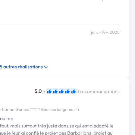
jan. - fév. 2025
15 autres réalisations
5,0
3 recommandations
/5
Barbarian Games
*****@barbariangames.fr
 au top
 faut, mais surtout très juste dans se qui est d'adapté le
que je leur ai confié le projet des Barbarians, projet qui