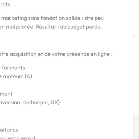
rets.
marketing sans fondation solide : site peu
on mal pilotée. Résultat : du budget perdu.
tre acquisition et de votre présence en ligne :
erformants
 + moteurs IA)
ement
nversion, technique, UX)
raitance
ns votre projet