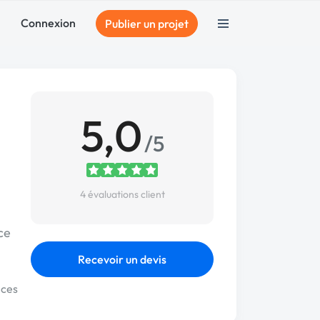
Connexion
Publier un projet
5,0
/5
4 évaluations client
ce
Recevoir un devis
nces