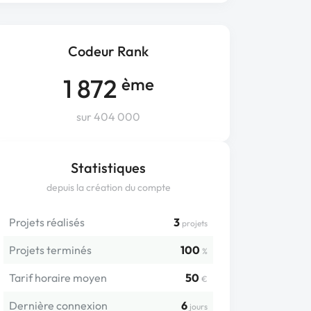
Codeur Rank
1 872
ème
sur 404 000
Statistiques
depuis la création du compte
Projets réalisés
3
projets
Projets terminés
100
%
Tarif horaire moyen
50
€
Dernière connexion
6
jours