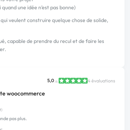
i quand une idée n’est pas bonne)
 qui veulent construire quelque chose de solide,
é, capable de prendre du recul et de faire les
er.
5,0
4 évaluations
/5
 site woocommerce
t)
ande pas plus.
 €