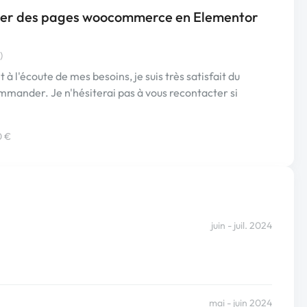
quer des pages woocommerce en Elementor
)
 à l'écoute de mes besoins, je suis très satisfait du
ommander. Je n'hésiterai pas à vous recontacter si
0 €
juin - juil. 2024
mai - juin 2024