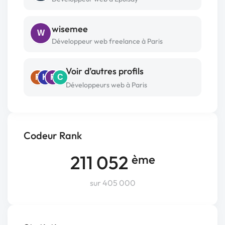
wisemee
W
Développeur web freelance à Paris
Voir d’autres profils
F
K
F
C
Développeurs web à Paris
Codeur Rank
211 052
ème
sur 405 000