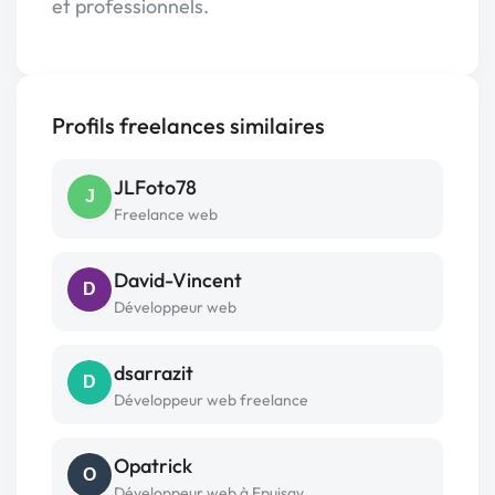
et professionnels.
Profils freelances similaires
JLFoto78
J
Freelance web
David-Vincent
D
Développeur web
dsarrazit
D
Développeur web freelance
Opatrick
O
Développeur web à Epuisay