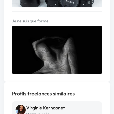
Je ne suis que forme
Profils freelances similaires
Virginie Kernaonet