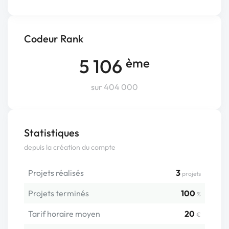
Codeur Rank
5 106
ème
sur 404 000
Statistiques
depuis la création du compte
Projets réalisés
3
projets
Projets terminés
100
%
Tarif horaire moyen
20
€