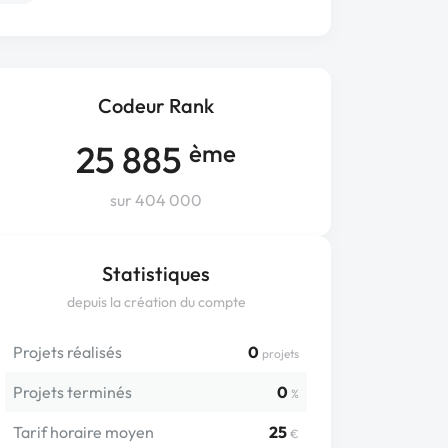
Codeur Rank
25 885
ème
sur 404 000
Statistiques
depuis la création du compte
Projets réalisés
0
projets
Projets terminés
0
%
Tarif horaire moyen
25
€