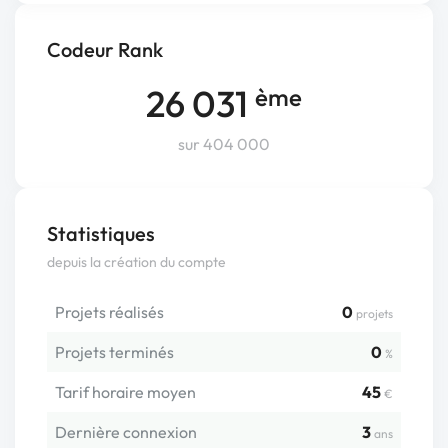
Codeur Rank
26 031
ème
sur 404 000
Statistiques
depuis la création du compte
Projets réalisés
0
projets
Projets terminés
0
%
Tarif horaire moyen
45
€
Dernière connexion
3
ans