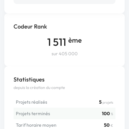
Codeur Rank
1 511
ème
sur 405 000
Statistiques
depuis la création du compte
Projets réalisés
5
projets
Projets terminés
100
%
Tarif horaire moyen
50
€