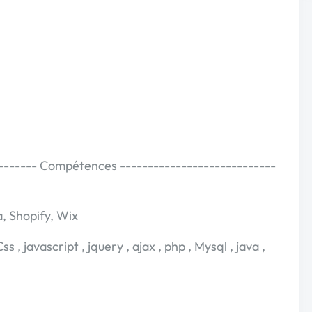
-------- Compétences ----------------------------
, Shopify, Wix
 javascript , jquery , ajax , php , Mysql , java ,