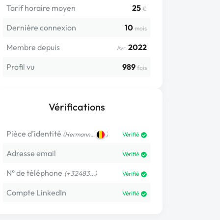
Tarif horaire moyen
25
€
Dernière connexion
10
mois
Membre depuis
2022
Avr.
Profil vu
989
fois
Vérifications
Pièce d’identité
(
)
Hermann…
Vérifié
Adresse email
Vérifié
N° de téléphone
(+32483…)
Vérifié
Compte LinkedIn
Vérifié