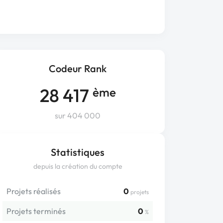
Codeur Rank
28 417
ème
sur 404 000
Statistiques
depuis la création du compte
Projets réalisés
0
projets
Projets terminés
0
%