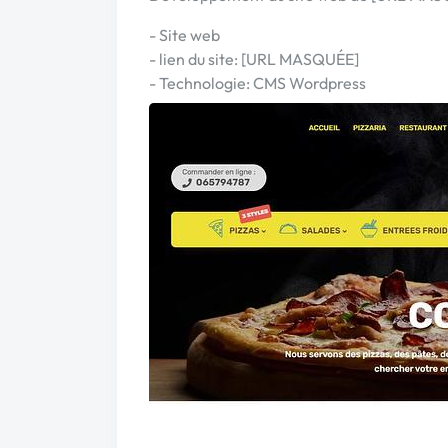
- Site web
- lien du site: [URL MASQUÉE]
- Technologie: CMS Wordpress