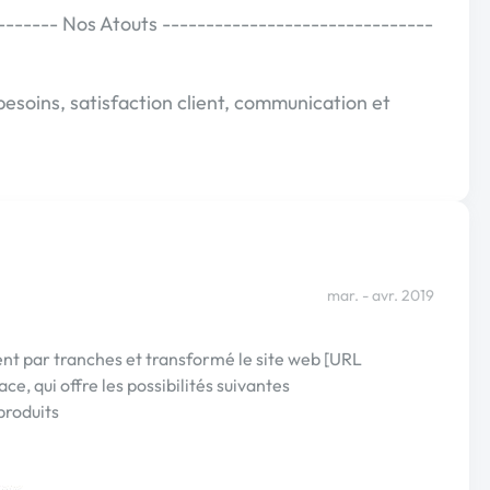
------- Nos Atouts -------------------------------
 besoins, satisfaction client, communication et
mar. - avr. 2019
nt par tranches et transformé le site web [URL
 qui offre les possibilités suivantes
produits