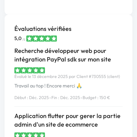
Évaluations vérifiées
5,0
/5
Recherche développeur web pour
intégration PayPal sdk sur mon site
Évalué le 13 décembre 2025 par Client #730555 (client)
Travail au top ! Encore merci 🙏
•
•
Début : Déc. 2025
Fin : Déc. 2025
Budget : 150 €
Application flutter pour gerer la partie
admin d'un site de ecommerce