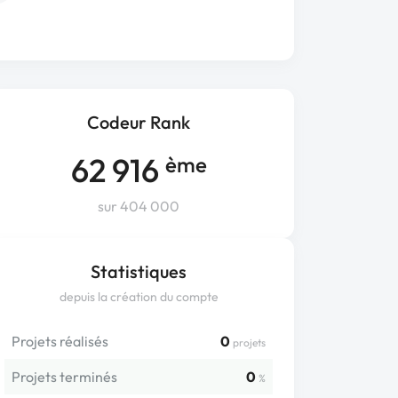
Codeur Rank
62 916
ème
sur 404 000
Statistiques
depuis la création du compte
Projets réalisés
0
projets
Projets terminés
0
%