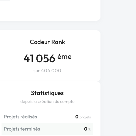
Codeur Rank
41 056
ème
sur 404 000
Statistiques
depuis la création du compte
Projets réalisés
0
projets
Projets terminés
0
%