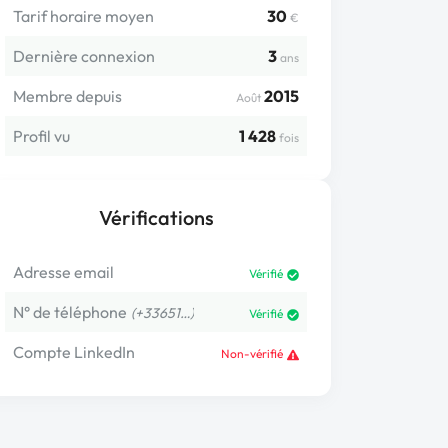
Tarif horaire moyen
30
€
Dernière connexion
3
ans
Membre depuis
2015
Août
Profil vu
1 428
fois
Vérifications
Adresse email
Vérifié
N° de téléphone
(+33651…)
Vérifié
Compte LinkedIn
Non-vérifié