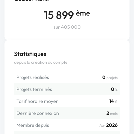
15 899
ème
sur 405 000
Statistiques
depuis la création du compte
Projets réalisés
0
projets
Projets terminés
0
%
Tarif horaire moyen
14
€
Dernière connexion
2
mois
Membre depuis
2026
Avr.