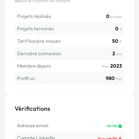
depuis la création du compte
Projets réalisés
0
projets
Projets terminés
0
%
Tarif horaire moyen
50
€
Dernière connexion
2
ans
Membre depuis
2023
Nov.
Profil vu
980
fois
Vérifications
Adresse email
Vérifié
Compte LinkedIn
Non-vérifié