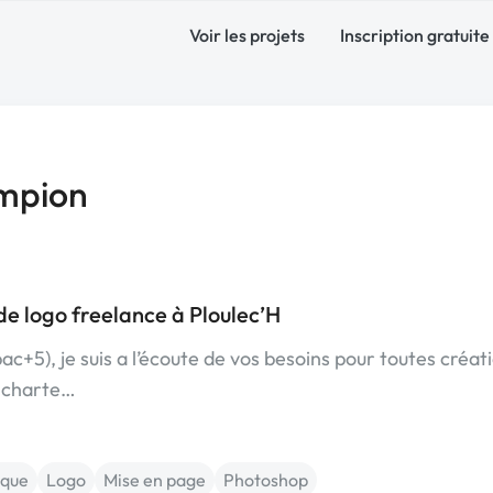
Voir les projets
Inscription gratuite
mpion
de logo freelance à Ploulec’H
c+5), je suis a l’écoute de vos besoins pour toutes créat
, charte…
ique
Logo
Mise en page
Photoshop