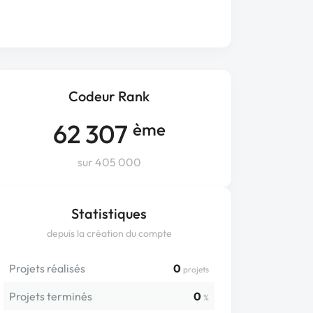
Codeur Rank
62 307
ème
sur 405 000
Statistiques
depuis la création du compte
Projets réalisés
0
projets
Projets terminés
0
%