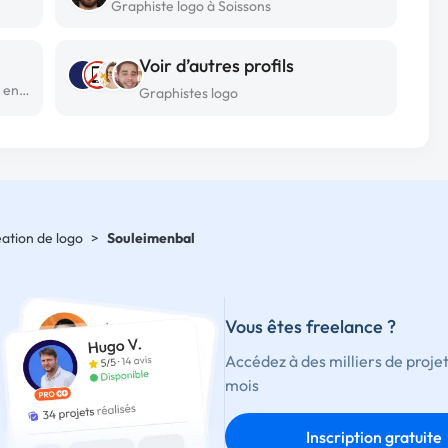
Graphiste logo à Soissons
Voir d’autres profils
Graphiste logo freelance à Chavagnes en paillers
Graphistes logo
éation de logo
>
Souleimenbal
Vous êtes freelance ?
Accédez à des milliers de proje
mois
Inscription gratuite