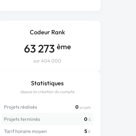
Codeur Rank
63 273
ème
sur 404 000
Statistiques
depuis la création du compte
Projets réalisés
0
projets
Projets terminés
0
%
Tarif horaire moyen
5
€