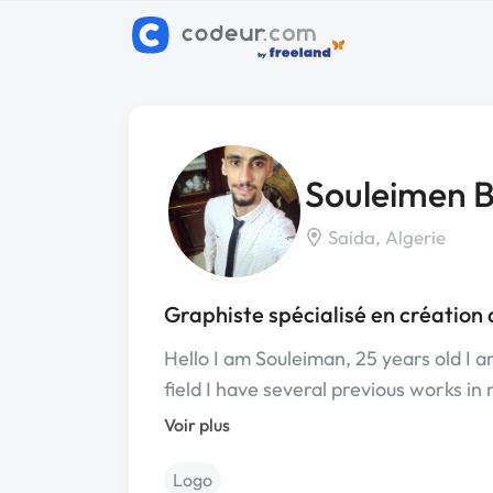
Souleimen B
Saida, Algerie
Graphiste spécialisé en création 
Hello I am Souleiman, 25 years old I 
field I have several previous works i
Voir plus
Logo