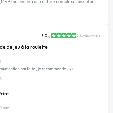
 (MVP) ou une infrastructure complexe, discutons
5,0
2 évaluations
/5
e de jeu à la roulette
)
ommunication parfaite , je recommande , @++
 €
rint
client)