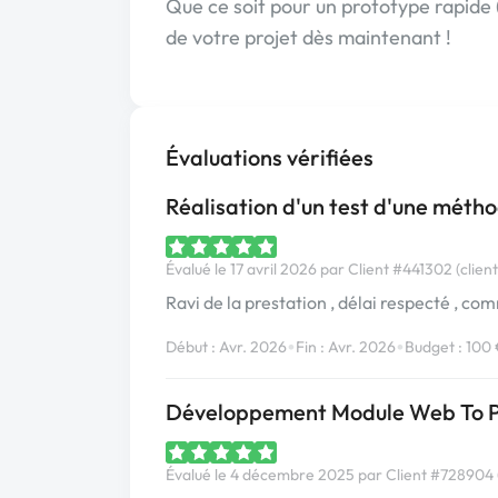
Que ce soit pour un prototype rapide
de votre projet dès maintenant !
Évaluations vérifiées
Réalisation d'un test d'une méthod
Évalué le 17 avril 2026 par Client #441302 (client
Ravi de la prestation , délai respecté , c
•
•
Début : Avr. 2026
Fin : Avr. 2026
Budget : 100
Développement Module Web To P
Évalué le 4 décembre 2025 par Client #728904 (