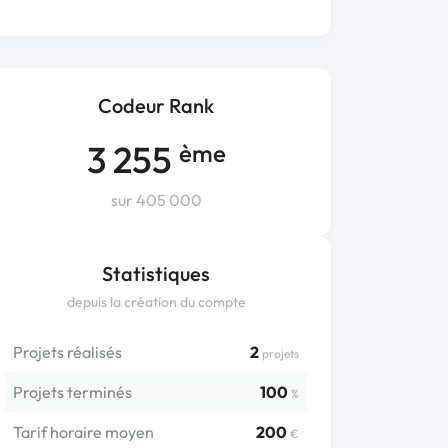
Codeur Rank
3 255
ème
sur 405 000
Statistiques
depuis la création du compte
Projets réalisés
2
projets
Projets terminés
100
%
Tarif horaire moyen
200
€