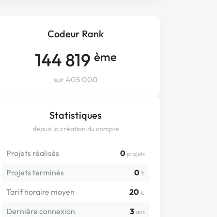
Codeur Rank
144 819
ème
sur 405 000
Statistiques
depuis la création du compte
Projets réalisés
0
projets
Projets terminés
0
%
Tarif horaire moyen
20
€
Dernière connexion
3
ans