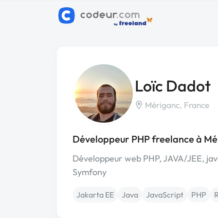
Loïc Dadot
Mériganc, France
Développeur PHP freelance à Mé
Développeur web PHP, JAVA/JEE, java
Symfony
Jakarta EE
Java
JavaScript
PHP