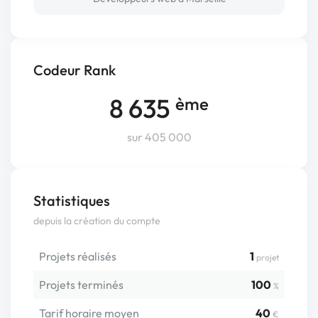
Codeur Rank
8 635
ème
sur 405 000
Statistiques
depuis la création du compte
Projets réalisés
1
projet
Projets terminés
100
%
Tarif horaire moyen
40
€