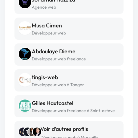
Agence web
Musa Cimen
Développeur web
Abdoulaye Dieme
Développeur web freelance
tingis-web
Développeur web à Tanger
Gilles Hautcastel
Développeur web freelance à Saint-esteve
Voir d’autres profils
Développeurs web à Marseille