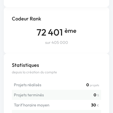
Codeur Rank
72 401
ème
sur 405 000
Statistiques
depuis la création du compte
Projets réalisés
0
projets
Projets terminés
0
%
Tarif horaire moyen
30
€