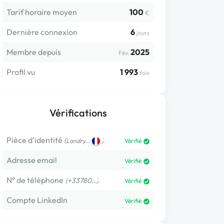
Tarif horaire moyen
100
€
Dernière connexion
6
jours
Membre depuis
2025
Fév.
Profil vu
1 993
fois
Vérifications
Pièce d’identité
(
)
Landry…
Vérifié
Adresse email
Vérifié
N° de téléphone
(+33780…)
Vérifié
Compte LinkedIn
Vérifié