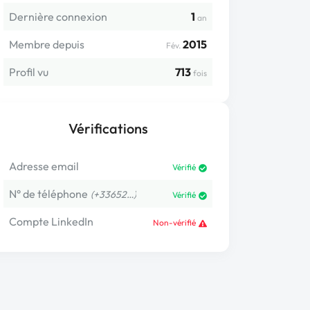
Dernière connexion
1
an
Membre depuis
2015
Fév.
Profil vu
713
fois
Vérifications
Adresse email
Vérifié
N° de téléphone
(+33652…)
Vérifié
Compte LinkedIn
Non-vérifié