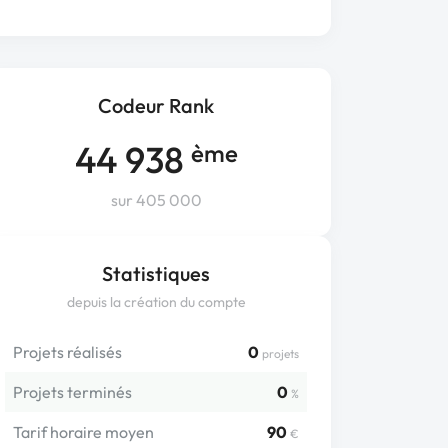
Codeur Rank
44 938
ème
sur 405 000
Statistiques
depuis la création du compte
Projets réalisés
0
projets
Projets terminés
0
%
Tarif horaire moyen
90
€