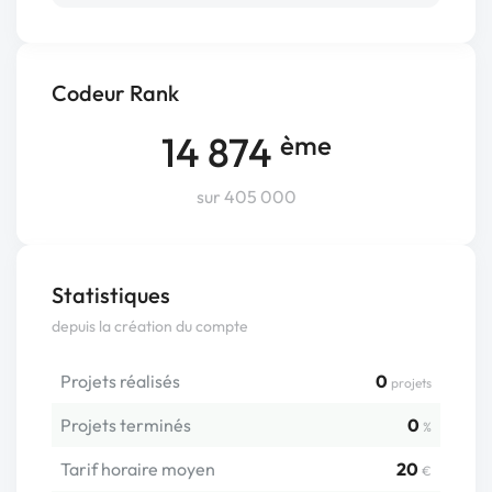
Codeur Rank
14 874
ème
sur 405 000
Statistiques
depuis la création du compte
Projets réalisés
0
projets
Projets terminés
0
%
Tarif horaire moyen
20
€