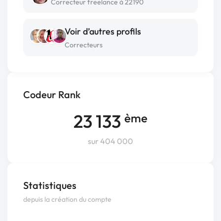
Correcteur freelance à 22190
Voir d’autres profils
Correcteurs
Codeur Rank
23 133
ème
sur 404 000
Statistiques
depuis la création du compte