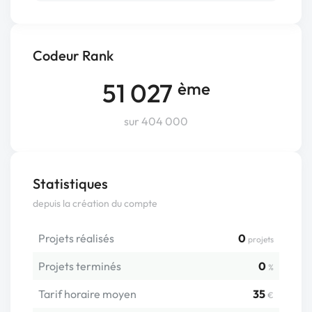
Codeur Rank
51 027
ème
sur 404 000
Statistiques
depuis la création du compte
Projets réalisés
0
projets
Projets terminés
0
%
Tarif horaire moyen
35
€