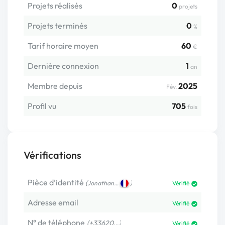
Projets réalisés
0
projets
Projets terminés
0
%
Tarif horaire moyen
60
€
Dernière connexion
1
an
Membre depuis
2025
Fév.
Profil vu
705
fois
Vérifications
Pièce d’identité
(
)
Jonathan…
Vérifié
Adresse email
Vérifié
N° de téléphone
(+33620…)
Vérifié