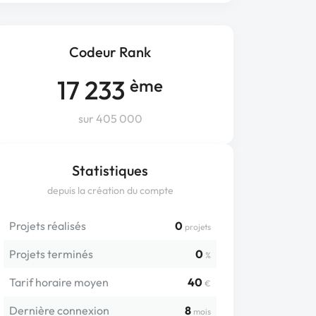
Codeur Rank
17 233
ème
sur 405 000
Statistiques
depuis la création du compte
Projets réalisés
0
projets
Projets terminés
0
%
Tarif horaire moyen
40
€
Dernière connexion
8
mois