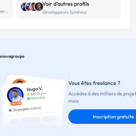
Voir d’autres profils
Développeur Symfony freelance à St pierre du perray
Développeurs Symfony
nnovagroupe
Vous êtes freelance ?
Accédez à des milliers de proje
mois
Inscription gratuite