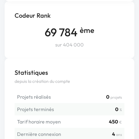
Codeur Rank
69 784
ème
sur 404 000
Statistiques
depuis la création du compte
Projets réalisés
0
projets
Projets terminés
0
%
Tarif horaire moyen
450
€
Dernière connexion
4
ans