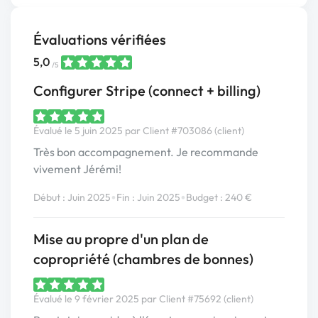
Évaluations vérifiées
5,0
/5
Configurer Stripe (connect + billing)
Évalué le 5 juin 2025 par Client #703086 (client)
Très bon accompagnement. Je recommande
vivement Jérémi!
•
•
Début : Juin 2025
Fin : Juin 2025
Budget : 240 €
Mise au propre d'un plan de
copropriété (chambres de bonnes)
Évalué le 9 février 2025 par Client #75692 (client)