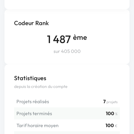
Codeur Rank
1 487
ème
sur 405 000
Statistiques
depuis la création du compte
Projets réalisés
7
projets
Projets terminés
100
%
Tarif horaire moyen
100
€