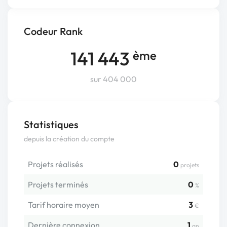
Codeur Rank
141 443
ème
sur 404 000
Statistiques
depuis la création du compte
Projets réalisés
0
projets
Projets terminés
0
%
Tarif horaire moyen
3
€
Dernière connexion
1
an