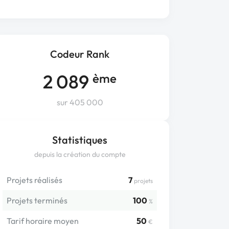
Codeur Rank
2 089
ème
sur 405 000
Statistiques
depuis la création du compte
Projets réalisés
7
projets
Projets terminés
100
%
Tarif horaire moyen
50
€