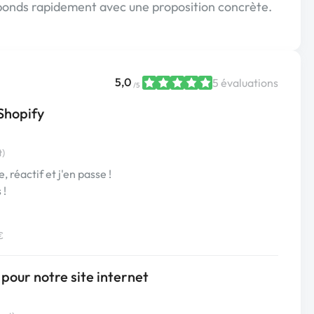
réponds rapidement avec une proposition concrète.
5,0
5 évaluations
/5
Shopify
t)
, réactif et j'en passe !
 !
€
ur notre site internet