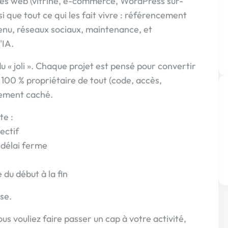
ites web (vitrine, e-commerce, WordPress sur-
i que tout ce qui les fait vivre : référencement
tenu, réseaux sociaux, maintenance, et
'IA.
u « joli ». Chaque projet est pensé pour convertir
z 100 % propriétaire de tout (code, accès,
ement caché.
te :
ectif
 délai ferme
 du début à la fin
se.
s vouliez faire passer un cap à votre activité,