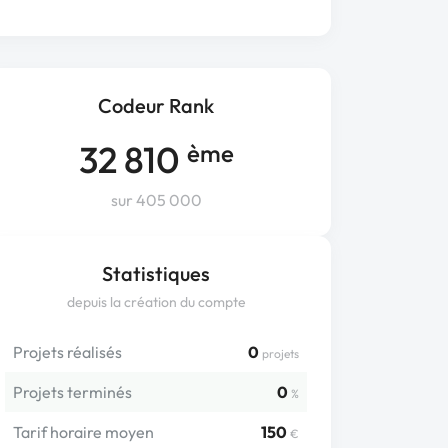
Codeur Rank
32 810
ème
sur 405 000
Statistiques
depuis la création du compte
Projets réalisés
0
projets
Projets terminés
0
%
Tarif horaire moyen
150
€