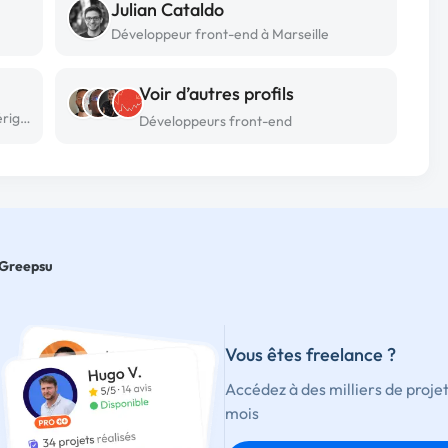
Julian Cataldo
Développeur front-end à Marseille
Voir d’autres profils
Développeur front-end freelance à Mérignac
Développeurs front-end
Greepsu
Vous êtes freelance ?
Accédez à des milliers de proje
mois