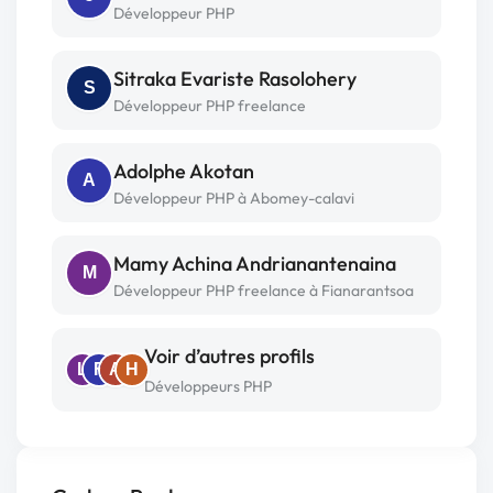
Développeur PHP
Sitraka Evariste Rasolohery
S
Développeur PHP freelance
Adolphe Akotan
A
Développeur PHP à Abomey-calavi
Mamy Achina Andrianantenaina
M
Développeur PHP freelance à Fianarantsoa
Voir d’autres profils
L
F
A
H
Développeurs PHP