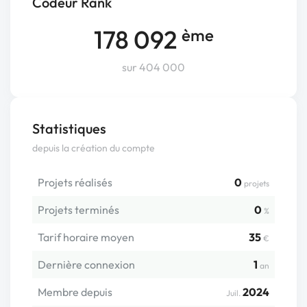
Codeur Rank
178 092
ème
sur 404 000
Statistiques
depuis la création du compte
Projets réalisés
0
projets
Projets terminés
0
%
Tarif horaire moyen
35
€
Dernière connexion
1
an
Membre depuis
2024
Juil.