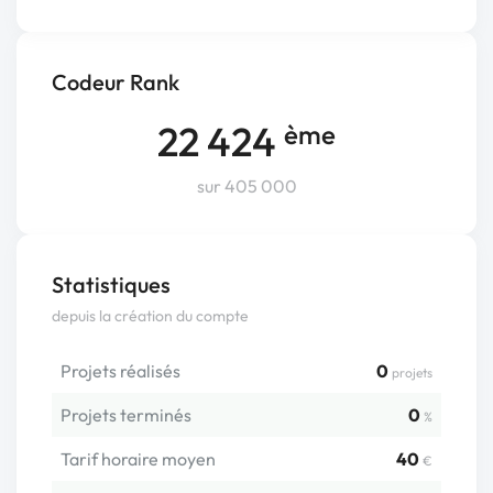
Codeur Rank
22 424
ème
sur 405 000
Statistiques
depuis la création du compte
Projets réalisés
0
projets
Projets terminés
0
%
Tarif horaire moyen
40
€