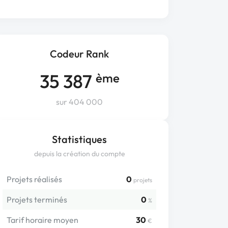
Codeur Rank
35 387
ème
sur 404 000
Statistiques
depuis la création du compte
Projets réalisés
0
projets
Projets terminés
0
%
Tarif horaire moyen
30
€