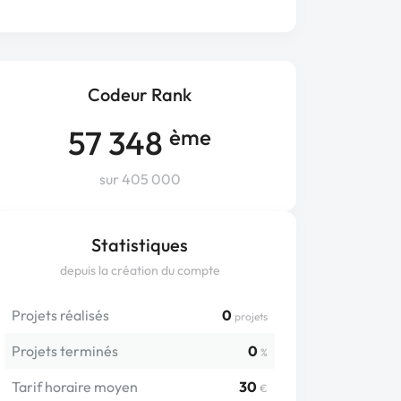
Codeur Rank
57 348
ème
sur 405 000
Statistiques
depuis la création du compte
Projets réalisés
0
projets
Projets terminés
0
%
Tarif horaire moyen
30
€