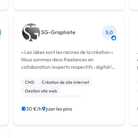
Communication
Création ou conversion ebook
SG-Graphiste
5,0
« Les idées sont les racines de la création »
Nous sommes deux freelances en
collaboration (experts respectifs : digital/
éditorial et création de contenu graphique).
SG Web Digital vous propose un choix
CMS
Création de site internet
complet de services de communication :...
Gestion site web
Migration ou refonte de site
Modules et composants
30 €/h
juan les pins
Relecture, correction
Rédaction
Site clé en main
WordPress
Bannière