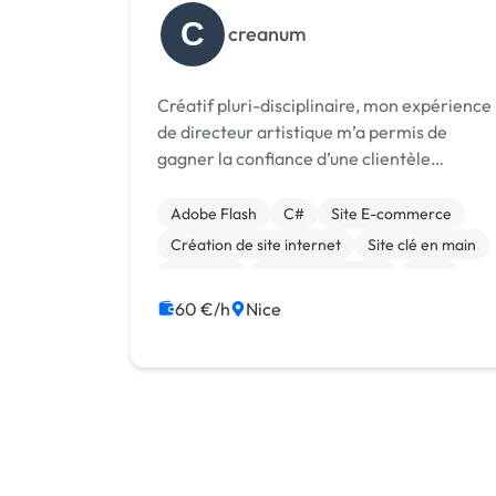
C
creanum
Créatif pluri-disciplinaire, mon expérience
de directeur artistique m’a permis de
gagner la confiance d’une clientèle
diversifiée en offrant des prestations Web
& Print Ma priorité : satisfaire vos
Adobe Flash
C#
Site E-commerce
exigences. Vos garanties : Plus de 15 ans
Création de site internet
Site clé en main
d'exp...
Bannière
Charte graphique
Logo
60 €/h
Nice