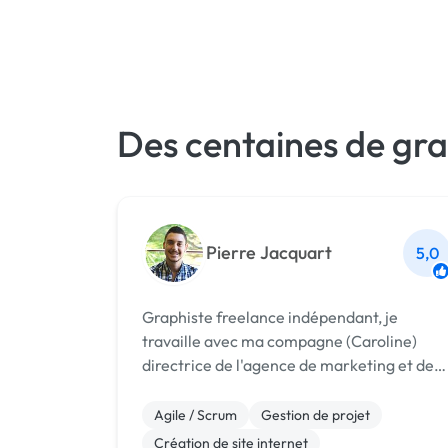
Des centaines de gra
Pierre Jacquart
5,0
Graphiste freelance indépendant, je
travaille avec ma compagne (Caroline)
directrice de l'agence de marketing et de
communication digitale (Natural Boost).
Notre objectif ? Vous apporter une
Agile / Scrum
Gestion de projet
expertise stratégique et globale pour
Création de site internet