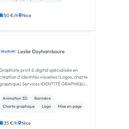
50 €/h
Nice
Leslie Doyhamboure
Graphiste print & digital spécialisée en
création d'identités visuelles (Logos, charte
raphique) Services IDENTITÉ GRAPHIQUE
Création d’identité graphique à votre
image. Identité graphique sur mesure,
Animation 3D
Bannière
adaptée au positionnement de votr...
Charte graphique
Logo
Mise en page
Motion design
Photoshop
35 €/h
Nice