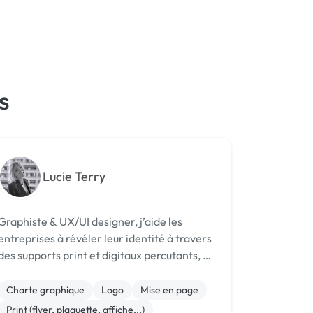
s
Lucie Terry
Graphiste & UX/UI designer, j’aide les
entreprises à révéler leur identité à travers
des supports print et digitaux percutants, et
des interfaces à la fois intuitives et
esthétiques.
Charte graphique
Logo
Mise en page
Print (flyer, plaquette, affiche...)