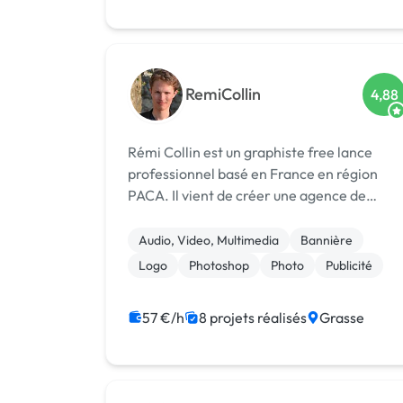
RemiCollin
4,88
Rémi Collin est un graphiste free lance
professionnel basé en France en région
PACA. Il vient de créer une agence de
communication. Spécialisé en print et PAO,
il propose ses compétences en : - PAO :
Audio, Video, Multimedia
Bannière
flyers, affiches, brochures, cartes de vi...
Logo
Photoshop
Photo
Publicité
57 €/h
8 projets réalisés
Grasse