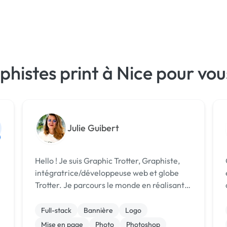
phistes print à Nice pour vou
Julie Guibert
Hello ! Je suis Graphic Trotter, Graphiste,
intégratrice/développeuse web et globe
Trotter. Je parcours le monde en réalisant
vos projets avec soin et créativité pour que
votre communication soit la meilleure ! Je
Full-stack
Bannière
Logo
réalise tous vos projets d...
Mise en page
Photo
Photoshop