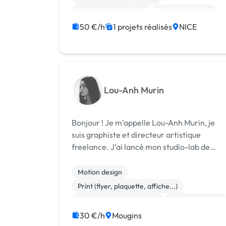
casser les code...
Experience utilisateur
Gestion site web
Landing page
Migration ou refonte de site
50 €/h
1 projets réalisés
NICE
Site clé en main
Wix
WordPress
Lou-Anh Murin
Bonjour ! Je m’appelle Lou-Anh Murin, je
suis graphiste et directeur artistique
freelance. J’ai lancé mon studio-lab de
création graphique - Daze Studio - dans le
but d'accompagner les entreprises dans la
Motion design
définition et l'expression de leur id...
Print (flyer, plaquette, affiche...)
Community management
Communication
30 €/h
Mougins