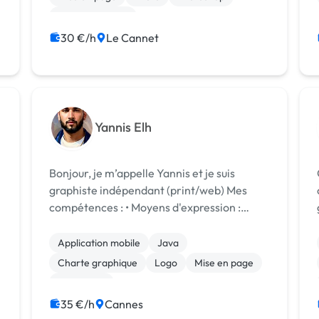
Communication
30 €/h
Le Cannet
Yannis Elh
Bonjour, je m’appelle Yannis et je suis
graphiste indépendant (print/web) Mes
compétences : • Moyens d'expression :
g
Design graphique, illustration, typographie,
packaging. • Identité visuelle : Création ou
Application mobile
Java
refonte d'identité visuelle, créatio...
Charte graphique
Logo
Mise en page
Photoshop
Print (flyer, plaquette, affiche...)
35 €/h
Cannes