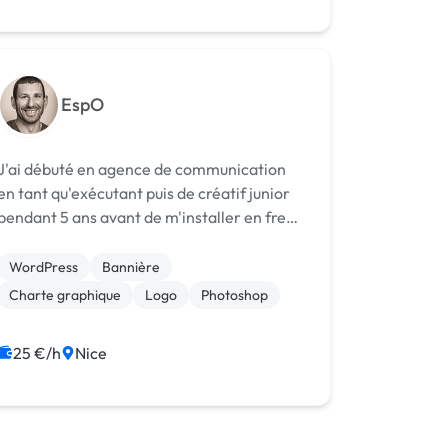
EspO
J'ai débuté en agence de communication
en tant qu'exécutant puis de créatif junior
pendant 5 ans avant de m'installer en free-
lance il y a 10 ans. J'ai eu l'occasion de me
pencher sur de nombreux supports dans
WordPress
Bannière
différentes agences (dont les plus im...
Charte graphique
Logo
Photoshop
25 €/h
Nice