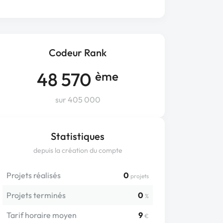
Codeur Rank
48 570
ème
sur 405 000
Statistiques
depuis la création du compte
Projets réalisés
0
projets
Projets terminés
0
%
Tarif horaire moyen
9
€