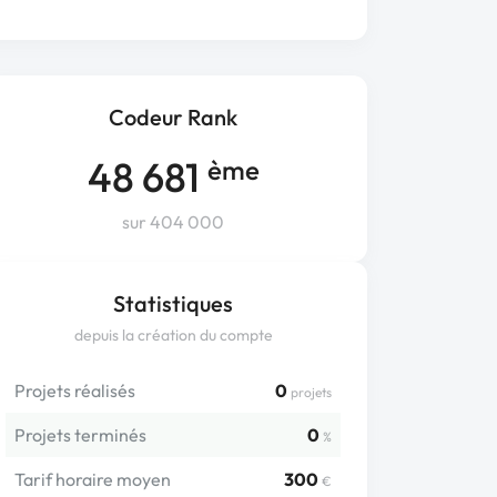
Codeur Rank
48 681
ème
sur 404 000
Statistiques
depuis la création du compte
Projets réalisés
0
projets
Projets terminés
0
%
Tarif horaire moyen
300
€