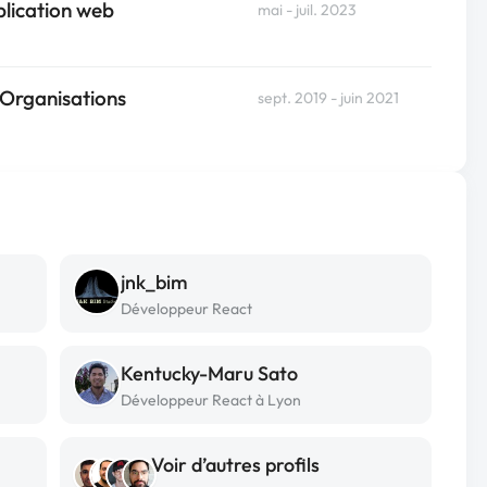
lication web
mai - juil. 2023
 Organisations
sept. 2019 - juin 2021
jnk_bim
Développeur React
Kentucky-Maru Sato
Développeur React à Lyon
Voir d’autres profils