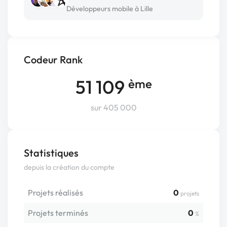
Développeurs mobile à Lille
Codeur Rank
51 109
ème
sur 405 000
Statistiques
depuis la création du compte
Projets réalisés
0
projets
Projets terminés
0
%