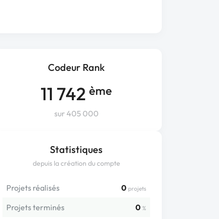
Codeur Rank
11 742
ème
sur 405 000
Statistiques
depuis la création du compte
Projets réalisés
0
projets
Projets terminés
0
%