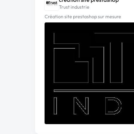
Trust industrie
Création site prestashop sur mesure