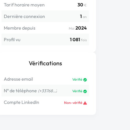
Tarif horaire moyen
30
€
Dernière connexion
1
an
Membre depuis
2024
Mai
Profil vu
1 081
fois
Vérifications
Adresse email
Vérifié
N° de téléphone
(+33768…)
Vérifié
Compte LinkedIn
Non-vérifié