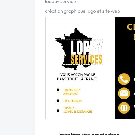
looppy service
création graphique logo et site web
creation site prestashop